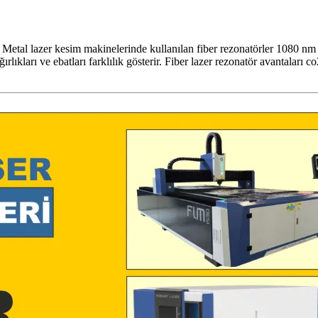
ir. Metal lazer kesim makinelerinde kullanılan fiber rezonatörler 1080 n
ğırlıkları ve ebatları farklılık gösterir. Fiber lazer rezonatör avantalar