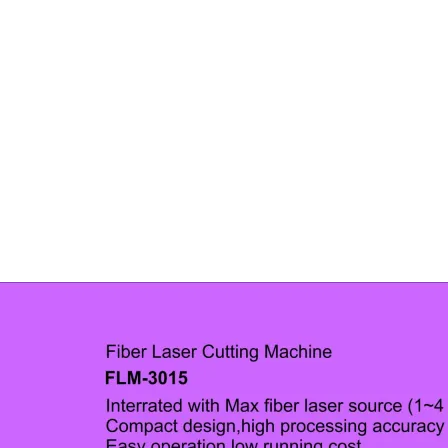
Etiket:
metal lazer kesim makinas
k lazer,fibercut,metal kesim makinası, satış ,servis , yedek parça, Robart 