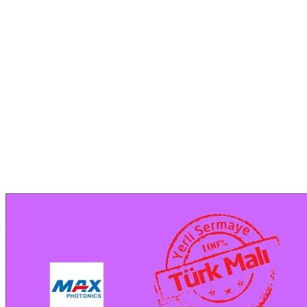
fiber lazer ,fiber lazer fiyat,fiber lazer parametre,bodor lazer,mekote