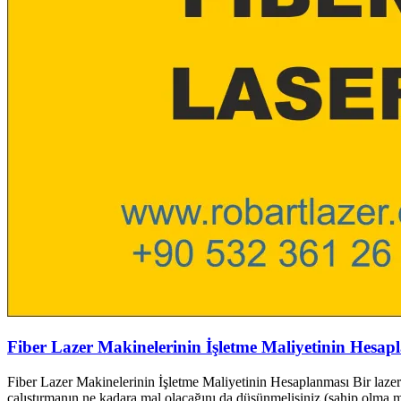
Fiber Lazer Makinelerinin İşletme Maliyetinin Hesap
Fiber Lazer Makinelerinin İşletme Maliyetinin Hesaplanması Bir lazer m
çalıştırmanın ne kadara mal olacağını da düşünmelisiniz (sahip olma mali