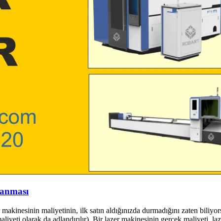
lanması
akinesinin maliyetinin, ilk satın aldığınızda durmadığını zaten biliyor
yeti olarak da adlandırılır). Bir lazer makinesinin gerçek maliyeti, laze