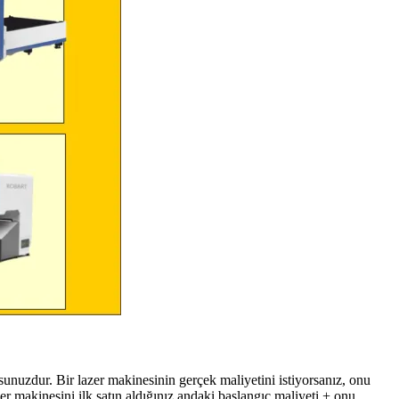
sunuzdur. Bir lazer makinesinin gerçek maliyetini istiyorsanız, onu
r makinesini ilk satın aldığınız andaki başlangıç ​​maliyeti + onu