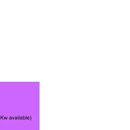
ı
Lazer,robart makina,robart lazer fiyatları,robart lazer ikinci el fiyat,