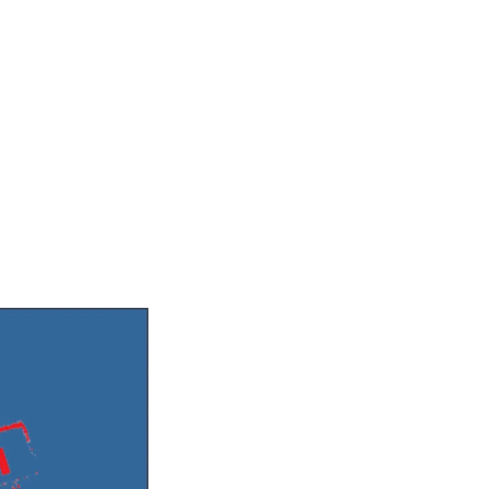
Lazer,robart makina,robart lazer fiyatları,robart lazer ikinci el fiyat,