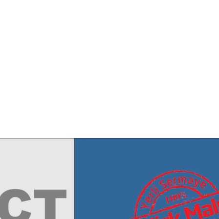
Yazar:
admin
k lazer,fibercut,metal kesim makinası, satış ,servis , yedek parça, Robart 