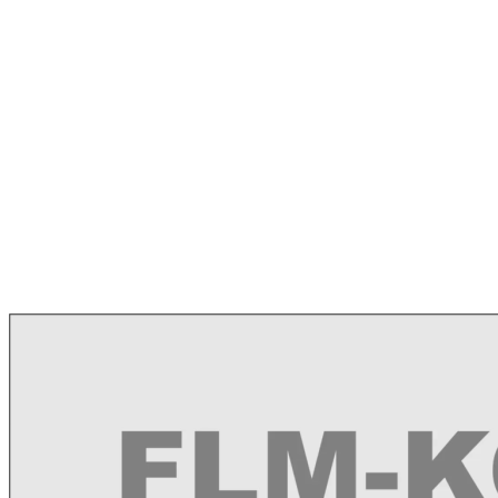
fiber lazer ,fiber lazer fiyat,fiber lazer parametre,bodor lazer,mekote