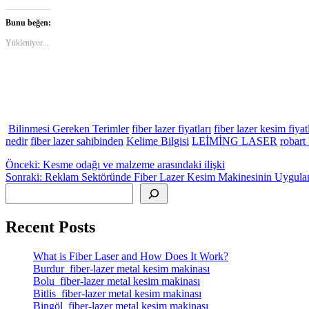
Bunu beğen:
Yükleniyor...
Bilinmesi Gereken Terimler
fiber lazer fiyatları
fiber lazer kesim fiyat
nedir
fiber lazer sahibinden
Kelime Bilgisi
LEİMİNG LASER
robart 
Yazı
Önceki
Önceki:
Kesme odağı ve malzeme arasındaki ilişki
yazı:
Sonraki
Sonraki:
Reklam Sektöründe Fiber Lazer Kesim Makinesinin Uygula
gezinmesi
Ara
yazı:
Recent Posts
What is Fiber Laser and How Does It Work?
Burdur fiber-lazer metal kesim makinası
Bolu fiber-lazer metal kesim makinası
Bitlis fiber-lazer metal kesim makinası
Bingöl fiber-lazer metal kesim makinası