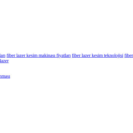
ları
fiber lazer kesim makinası fiyatları
fiber lazer kesim teknolojisi
fibe
lazer
nması