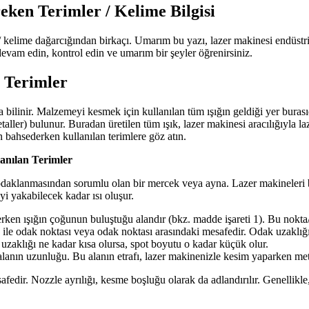
eken Terimler / Kelime Bilgisi
n / kelime dağarcığından birkaçı. Umarım bu yazı, lazer makinesi endüst
evam edin, kontrol edin ve umarım bir şeyler öğrenirsiniz.
 Terimler
a bilinir. Malzemeyi kesmek için kullanılan tüm ışığın geldiği yer buras
ller) bulunur. Buradan üretilen tüm ışık, lazer makinesi aracılığıyla laze
n bahsederken kullanılan terimlere göz atın.
anılan Terimler
daklanmasından sorumlu olan bir mercek veya ayna. Lazer makineleri bu ş
i yakabilecek kadar ısı oluşur.
n ışığın çoğunun buluştuğu alandır (bkz. madde işareti 1). Bu nokta/ala
le odak noktası veya odak noktası arasındaki mesafedir. Odak uzaklığı
uzaklığı ne kadar kısa olursa, spot boyutu o kadar küçük olur.
nın uzunluğu. Bu alanın etrafı, lazer makinenizle kesim yaparken metal
dir. Nozzle ayrılığı, kesme boşluğu olarak da adlandırılır. Genellikle, b