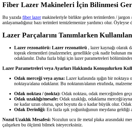
Fiber Lazer Makineleri İçin Bilinmesi Ger
Bu yazıda
fiber lazer
makineleriyle birlikte gelen terimlerden / jargo
anlayamadığınız bazı terimleri temizlemenize yardımcı olur. Öyleyse d
Lazer Parçalarını Tanımlarken Kullanılan
Lazer rezonatörü: Lazer rezonatörü
, lazer kaynağı olarak d
toprak elementleri (malzemeler, genellikle çok nadir bulunan meta
odaklanılır. Daha fazla bilgi için lazer parametreleri bölümünde
Lazer Parametreleri veya Ayarları Hakkında Konuşulurken Kull
Odak merceği veya ayna:
Lazer kafasında ışığın bir noktaya o
noktaya/alana odaklanır. Bu noktanın/alanın etrafında, malzemey
Odak noktası / (nokta):
Odak noktası, odak merceğinden geçerke
Odak uzaklığı/mesafe:
Odak uzaklığı, odaklama merceği/ayna i
ne kadar uzun olursa, spot boyutu da o kadar büyük olur. Odak 
Odak Derinliği:
En fazla ışık yoğunluğunun meydana geldiği ala
Nozul Uzaklık Mesafesi:
Nozulun ucu ile metal plaka arasındaki mesafe
çalışırken bu ölçümü bilmek isteyeceksiniz.